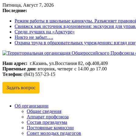
Пятница, Август 7, 2026
Последние:
Режим работы в школьные каникулы. Разъясняет правово
Свияжск как источник вдохновения: экскурсия для управ
Среди лучших на «Арктуре»
Никто не забыт….
Охрана труда в образовательных учреждениях: взгляд из
Наш адрес:
г.Казань, ул.Восстания 82, оф.408,409
Территориальная
Приемные дни:
вторник, четверг с 14.00 до 17.00
организация
Телефон:
(843) 557-23-15
Общероссийского
Профсоюза
Задать вопрос
образования
Кировского
и
Об организации
Московского
Общие сведения
Аппарат профсоюза
районов
Состав президиума
г.
Постоянные комиссии
Казани
Совет молодых педагогов