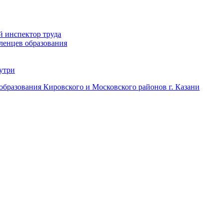
й инспектор труда
ленцев образования
нутри