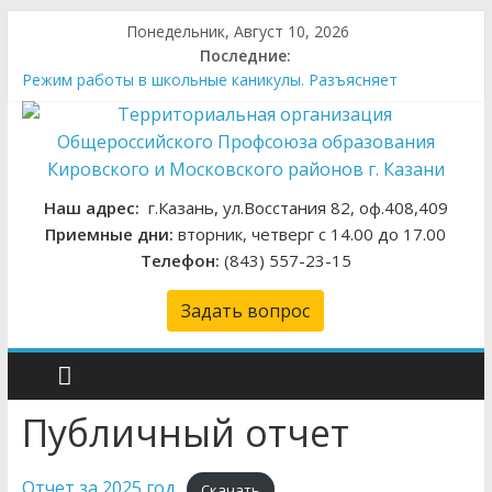
Понедельник, Август 10, 2026
Последние:
Режим работы в школьные каникулы. Разъясняет
правовой инспектор труда
Свияжск как источник вдохновения: экскурсия для
управленцев образования
Среди лучших на «Арктуре»
Никто не забыт….
Наш адрес:
г.Казань, ул.Восстания 82, оф.408,409
Охрана труда в образовательных учреждениях: взгляд
Приемные дни:
вторник, четверг с 14.00 до 17.00
изнутри
Телефон:
(843) 557-23-15
Задать вопрос
Публичный отчет
Отчет за 2025 год
Скачать