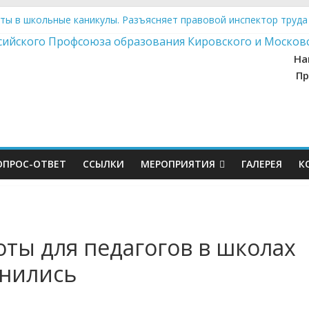
ты в школьные каникулы. Разъясняет правовой инспектор труда
 источник вдохновения: экскурсия для управленцев образования
х на «Арктуре»
На
быт….
Пр
а в образовательных учреждениях: взгляд изнутри
ОПРОС-ОТВЕТ
ССЫЛКИ
МЕРОПРИЯТИЯ
ГАЛЕРЕЯ
К
ты для педагогов в школах
енились