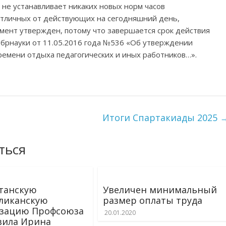
е устанавливает никаких новых норм часов
 отличных от действующих на сегодняшний день,
мент утвержден, потому что завершается срок действия
обрнауки от 11.05.2016 года №536 «Об утверждении
ремени отдыха педагогических и иных работников…».
Итоги Спартакиады 2025
ться
танскую
Увеличен минимальный
ликанскую
размер оплаты труда
изацию Профсоюза
20.01.2020
вила Ирина