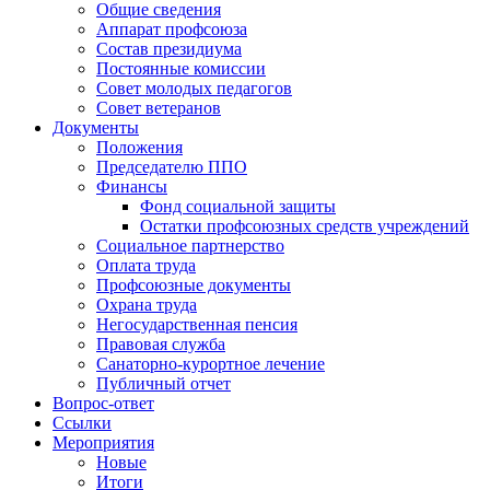
Московского
Общие сведения
Аппарат профсоюза
районов
Состав президиума
г.
Постоянные комиссии
Казани
Совет молодых педагогов
Совет ветеранов
Документы
Положения
Председателю ППО
Финансы
Фонд социальной защиты
Остатки профсоюзных средств учреждений
Социальное партнерство
Оплата труда
Профсоюзные документы
Охрана труда
Негосударственная пенсия
Правовая служба
Санаторно-курортное лечение
Публичный отчет
Вопрос-ответ
Ссылки
Мероприятия
Новые
Итоги