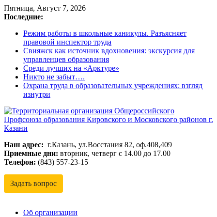
Пятница, Август 7, 2026
Последние:
Режим работы в школьные каникулы. Разъясняет
правовой инспектор труда
Свияжск как источник вдохновения: экскурсия для
управленцев образования
Среди лучших на «Арктуре»
Никто не забыт….
Охрана труда в образовательных учреждениях: взгляд
изнутри
Наш адрес:
г.Казань, ул.Восстания 82, оф.408,409
Территориальная
Приемные дни:
вторник, четверг с 14.00 до 17.00
организация
Телефон:
(843) 557-23-15
Общероссийского
Профсоюза
Задать вопрос
образования
Кировского
и
Об организации