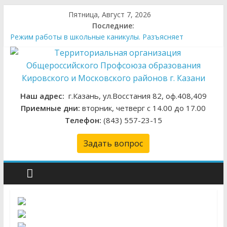
Пятница, Август 7, 2026
Последние:
Режим работы в школьные каникулы. Разъясняет
правовой инспектор труда
Свияжск как источник вдохновения: экскурсия для
управленцев образования
Среди лучших на «Арктуре»
Никто не забыт….
Наш адрес:
г.Казань, ул.Восстания 82, оф.408,409
Охрана труда в образовательных учреждениях: взгляд
Приемные дни:
вторник, четверг с 14.00 до 17.00
изнутри
Телефон:
(843) 557-23-15
Задать вопрос