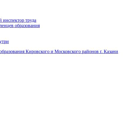
й инспектор труда
ленцев образования
нутри