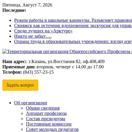
Пятница, Август 7, 2026
Последние:
Режим работы в школьные каникулы. Разъясняет правово
Свияжск как источник вдохновения: экскурсия для управ
Среди лучших на «Арктуре»
Никто не забыт….
Охрана труда в образовательных учреждениях: взгляд из
Наш адрес:
г.Казань, ул.Восстания 82, оф.408,409
Территориальная
Приемные дни:
вторник, четверг с 14.00 до 17.00
организация
Телефон:
(843) 557-23-15
Общероссийского
Профсоюза
Задать вопрос
образования
Кировского
и
Об организации
Московского
Общие сведения
Аппарат профсоюза
районов
Состав президиума
г.
Постоянные комиссии
Казани
Совет молодых педагогов