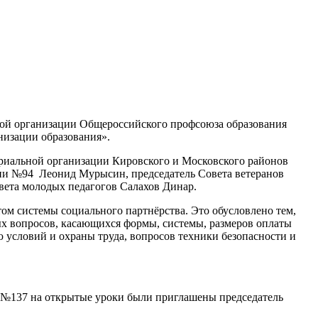
ьной организации Общероссийского профсоюза образования
низации образования».
риальной организации Кировского и Московского районов
зии №94 Леонид Мурысин, председатель Совета ветеранов
овета молодых педагогов Салахов Динар.
ом системы социального партнёрства. Это обусловлено тем,
ых вопросов, касающихся формы, системы, размеров оплаты
 условий и охраны труда, вопросов техники безопасности и
 №137 на открытые уроки были приглашены председатель