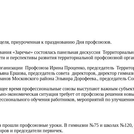
деля, приуроченная к празднованию Дня профсоюзов.
ования «Заречье» состоялась панельная дискуссия Территориал
ти и перспективы развития территориальной профсоюзной орга
организации Профсоюза Ирина Проценко, председатель Террито
ьяна Ершова, председатель совета директоров, директор гимна
ранов Московского района Эльвира Дорофеева., председатель С
оящее время профессиональные союзы выступают важным субъект
ьно-экономическая ситуация требует от профсоюза решения нов
ессионального обучения работников, мероприятий по улучшению
ов прошли профсоюзные уроки. В гимназии №75 и школах №120,
ров и председатели первичек.